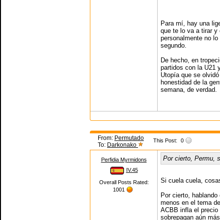
Para mí, hay una lig
que te lo va a tirar y
personalmente no lo 
segundo.
De hecho, en tropec
partidos con la U21 y
Utopía que se olvidó 
honestidad de la ge
semana, de verdad.
From:
Permutado
This Post:
0
To:
Darkonako
Por cierto, Permu, s
Perfidia Myrmidons
IV.45
Si cuela cuela, cosa
Overall Posts Rated:
1001
Por cierto, hablando
menos en el tema de 
ACBB infla el precio
sobrepagan aún más 