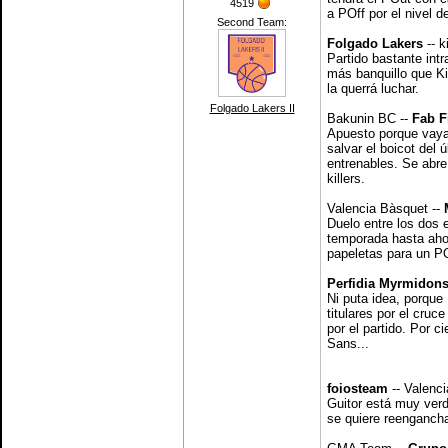
4519
a POff por el nivel d
Second Team:
Folgado Lakers
-- k
Partido bastante int
más banquillo que Ki
la querrá luchar.
Folgado Lakers II
Bakunin BC --
Fab F
Apuesto porque vaya
salvar el boicot del 
entrenables. Se abre
killers.
Valencia Bàsquet --
Duelo entre los dos 
temporada hasta ahor
papeletas para un P
Perfidia Myrmidon
Ni puta idea, porque
titulares por el cruc
por el partido. Por c
Sans...
foiosteam
-- Valenc
Guitor está muy verd
se quiere reengancha