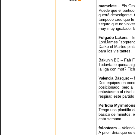
mamelete
-- Els Gr
Puede que el partid
querrá descolgarse.
tampoco creo que le 
seguro que no volve
muy muy igualado, lo
Folgado Lakers
-- k
LordJames "sorprendió
Darko el Martes pint
para los visitantes.
Bakunin BC --
Fab F
Todavía le queda alg
la liga con mot? Fic
Valencia Bàsquet --
Dos equipos en cond
posicionado, pero al 
entusiasmo al nivel 
respirar, este partido
Perfidia Myrmidon
Tengo una plantilla 
básico de minutos, r
esta semana.
foiosteam
-- Valenc
A priori diría que es