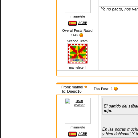
Yo no pacto, nos ve
mamelete
ACBB
Overall Posts Rated:
1442
Second Team:
mamelete II
From:
mamel
This Post:
1
To:
Diego10
El partido del sáb
dijo.
mamelete
En las porras mucha
y bien doblada!! Y 
ACBB