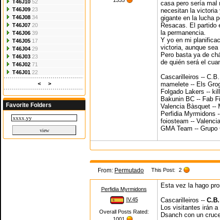
1335
T46J10
52
casa pero sería mal
T46J09
23
necesitan la victori
T46J08
34
gigante en la lucha 
Resacas. El partido e
T46J07
20
la permanencia.
T46J06
39
Y yo en mi planifica
T46J05
17
victoria, aunque sea 
T46J04
29
Pero basta ya de ch
T46J03
23
de quién será el cua
T46J02
71
T46J01
22
Cascarilleiros -- C.B
<
>
mamelete -- Els Gro
Folgado Lakers -- kil
Bakunin BC -- Fab F
Favorite Folders
Valencia Bàsquet -
Perfidia Myrmidons 
foiosteam -- Valenc
GMA Team -- Grupo
From:
Permutado
This Post:
2
Esta vez la hago pro
Perfidia Myrmidons
IV.45
Cascarilleiros --
C.B.
Los visitantes irán a
Overall Posts Rated:
Dsanch con un cruce 
1001