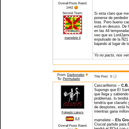
Overall Posts Rated:
1442
Second Team:
Si esta claro que me
ponerse de perdedor e
tiras. Pero bueno ca
está en desuso. De 
en las 44 temporada
veo que es LordJame
mamelete II
expulsado de la Ñ21
bajando al lugar de la
Yo no pacto, nos ve
From:
Darkonako
This Post:
0
To:
Permutado
Cascarilleiros --
C.B.
Supongo que El Sant
que llega y sabiendo
problemas, lo tendr
tendría que clavarlo 
de despistes, está 
mientras gana millon
Folgado Lakers
II.4
mamelete --
Els Gro
Crucial partido para
Overall Posts Rated:
tendrá el POut con 