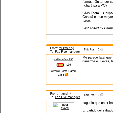
formas, Guitor por co
fichará para PO?
GMA Team --
Grupo
Ganará el que mayor
terco.
Last edited by Perm
From:
mr katering
This Post:
0
To:
Fab Five manager
Me parece fatal que 
valdepeñas F.C
ganarme el jueves, t
III.16
Overall Posts Rated:
1453
From:
mamel
This Post:
0
To:
Fab Five manager
caguela que calor hac
El partido del sábado