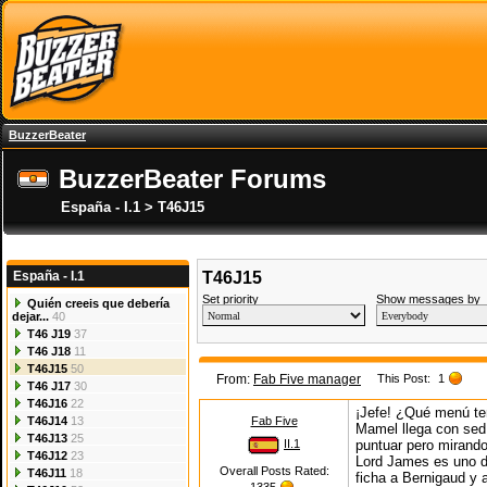
BuzzerBeater
BuzzerBeater Forums
España - I.1 > T46J15
España - I.1
T46J15
Set priority
Show messages by
Quién creeis que debería
dejar...
40
T46 J19
37
T46 J18
11
T46J15
50
From:
Fab Five manager
This Post:
1
T46 J17
30
T46J16
22
¡Jefe! ¿Qué menú te
T46J14
13
Fab Five
Mamel llega con sed 
T46J13
25
II.1
puntuar pero mirando
T46J12
23
Lord James es uno de
Overall Posts Rated:
T46J11
18
ficha a Bernigaud y 