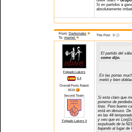
GMA Team --
Grupo
Si en partidos a gan
absolutamente imbat
From:
Darkonako
This Post:
0
To:
mamel
El partido del sáb
como dijo.
Folgado Lakers
En las porras much
II.4
metió y bien dobla
Overall Posts Rated:
4519
Second Team:
Si esta claro que m
ponerse de perdedor 
tiras. Pero bueno c
está en desuso. De
en las 44 temporad
y veo que es LordJa
Folgado Lakers II
expulsado de la Ñ21
bajando al lugar de l