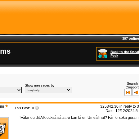
397 online
ums
Back to the Snea
Peek
6
Search 
Show messages by
(Support
im
325342.30
in reply to
3
This Post:
0
Date: 12/12/2024 5
Tvålar du dit Afk också så att vi kan få en Umeåfinal? Får försöka göra mitt