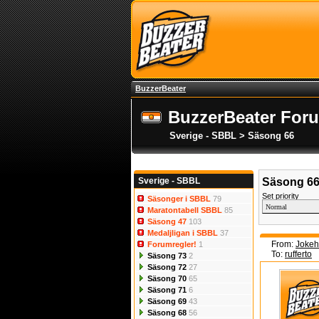
BuzzerBeater
BuzzerBeater For
Sverige - SBBL > Säsong 66
Sverige - SBBL
Säsong 6
Set priority
Säsonger i SBBL
79
Maratontabell SBBL
85
Säsong 47
103
Medaljligan i SBBL
37
From:
Jokeh
Forumregler!
1
To:
rufferto
Säsong 73
2
Säsong 72
27
Säsong 70
65
Säsong 71
6
Säsong 69
43
Säsong 68
56