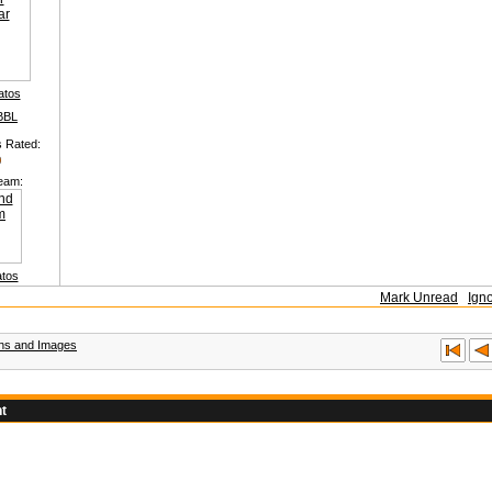
atos
BBL
s Rated:
eam:
atos
Mark Unread
Ign
ons and Images
t