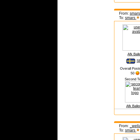
From:
smars
To:
smars
Afk Ball
S
Overall Post
50
Second T
Afk Baller
From:
_well
To:
smars