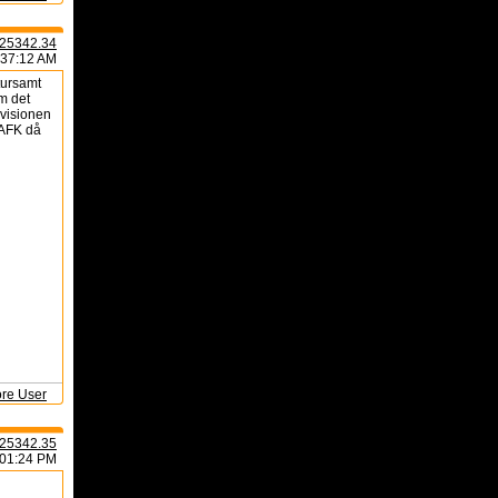
25342.34
:37:12 AM
tursamt
om det
ivisionen
 AFK då
ore User
25342.35
:01:24 PM