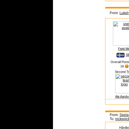
From:
Luke
Field M
S
Overall Post
16
Second T
Ale Aardv
From:
Spela
To:
nickepic
Hårdbo