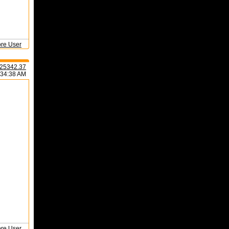
ore User
25342.37
:34:38 AM
ore User