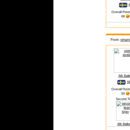
I
Overall Post
68
From:
smar
Afk Ball
S
Overall Post
50
Second T
Afk Baller