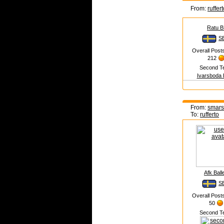
From:
ruffer
Ratu 
S
Overall Post
212
Second T
Ivarsboda 
From:
smars
To:
rufferto
Afk Ball
S
Overall Post
50
Second T