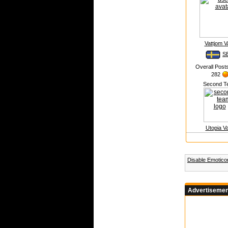
Vattjom V
S
Overall Post
282
Second T
Utopia V
Disable Emotic
Advertisemen