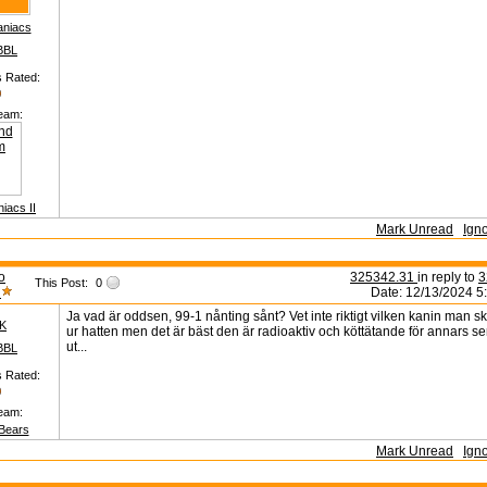
aniacs
BBL
s Rated:
eam:
iacs II
Mark Unread
Ign
to
325342.31
in reply to
3
This Post:
0
m
Date: 12/13/2024 5
Ja vad är oddsen, 99-1 nånting sånt? Vet inte riktigt vilken kanin man s
BK
ur hatten men det är bäst den är radioaktiv och köttätande för annars ser
ut...
BBL
s Rated:
eam:
Bears
Mark Unread
Ign