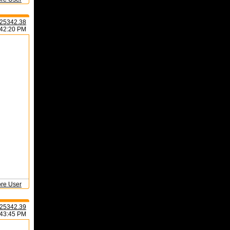
25342.38
:42:20 PM
ore User
25342.39
:43:45 PM