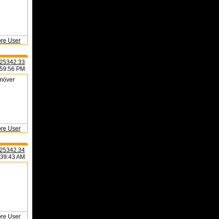
ore User
25342.33
:59:56 PM
amöver
ore User
25342.34
:39:43 AM
ore User