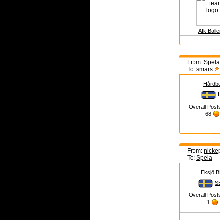
Afk Baller
From:
Spela
To:
smars
Hårdbo
I
Overall Post
68
From:
nicke
To:
Spela
Eksjö 
S
Overall Post
1