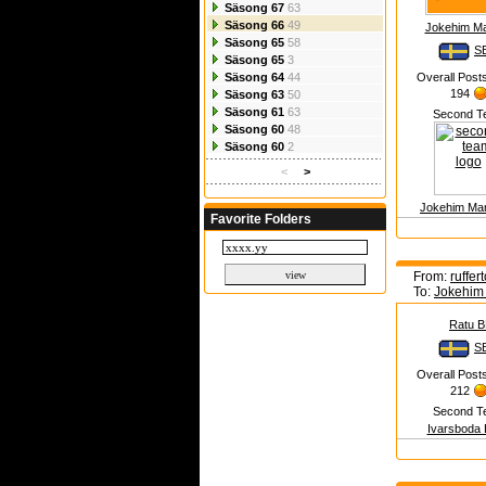
Säsong 67
63
Säsong 66
49
Jokehim M
Säsong 65
58
S
Säsong 65
3
Säsong 64
44
Overall Post
194
Säsong 63
50
Säsong 61
63
Second T
Säsong 60
48
Säsong 60
2
<
>
Jokehim Man
Favorite Folders
From:
ruffer
To:
Jokehi
Ratu 
S
Overall Post
212
Second T
Ivarsboda 