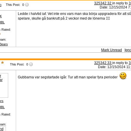
325342.32
in reply to
3
to
This Post:
0
Date: 12/15/2024 7
Ledde i halvtid iaf. Vet inte ens vars man ska börja uppgradera för att s
BK
spelare, skulle gå bankrutt på 2 veckor med de lönerna 🤷‍♂️
BBL
s Rated:
eam:
Bears
Mark Unread
Ign
325342.33
in reply to
3
This Post:
0
Date: 12/15/2024 11
Gubbarna var segstartade igår. Tur att man spelar fyra perioder
ers
BBL
s Rated:
eam: