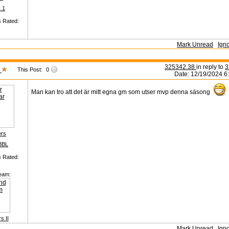
I.1
s Rated:
Mark Unread
Ign
325342.38
in reply to
3
s
This Post:
0
Date: 12/19/2024 6
Man kan tro att det är mitt egna gm som utser mvp denna säsong
ers
BBL
s Rated:
eam:
s II
Mark Unread
Ign