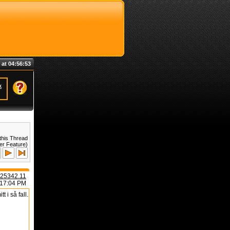
 at 04:56:54
k
this Thread
er Feature)
25342.11
:17:04 PM
 i så fall.