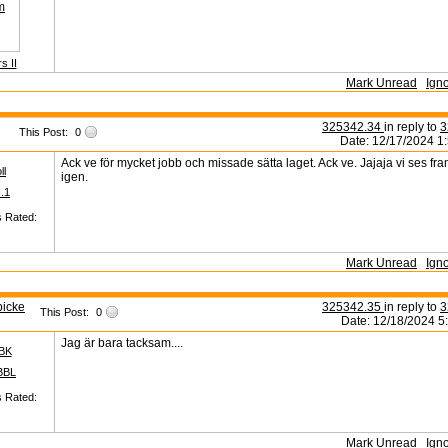
s II
Mark Unread
Ign
325342.34
in reply to
3
This Post:
0
Date: 12/17/2024 1
Ack ve för mycket jobb och missade sätta laget. Ack ve. Jajaja vi ses fr
ll
igen.
I.1
s Rated:
Mark Unread
Ign
picke
325342.35
in reply to
3
This Post:
0
Date: 12/18/2024 5
Jag är bara tacksam....
BBK
BBL
s Rated:
Mark Unread
Ign