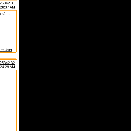
25342.31
:28:37 AM
lå såna
ore User
25342.32
:24:29 AM