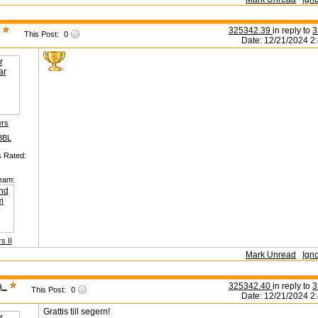
325342.39
in reply to
3
This Post:
0
Date: 12/21/2024 2
ers
BBL
s Rated:
eam:
s II
Mark Unread
Ign
a_
325342.40
in reply to
3
This Post:
0
Date: 12/21/2024 2
Grattis till segern!