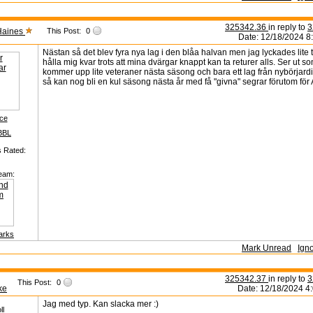
325342.36
in reply to
3
Haines
This Post:
0
Date: 12/18/2024 8
Nästan så det blev fyra nya lag i den blåa halvan men jag lyckades lite 
hålla mig kvar trots att mina dvärgar knappt kan ta returer alls. Ser ut s
kommer upp lite veteraner nästa säsong och bara ett lag från nybörjard
så kan nog bli en kul säsong nästa år med få "givna" segrar förutom för
ice
BBL
s Rated:
eam:
arks
Mark Unread
Ign
325342.37
in reply to
3
This Post:
0
ke
Date: 12/18/2024 4
Jag med typ. Kan slacka mer :)
ll