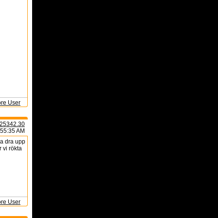
ore User
25342.30
:55:35 AM
ka dra upp
 vi rökta
ore User