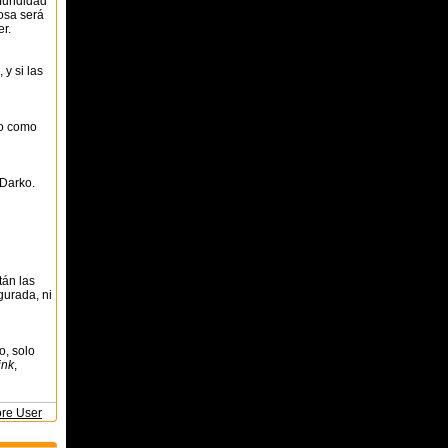
ofundidad
cosa será
er.
 y si las
to como
 Darko.
tán las
gurada, ni
o, solo
ink
,
ore User