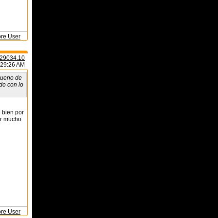
ore User
29034.10
:29:26 AM
bueno de
odo con lo
 bien por
ar mucho
ore User