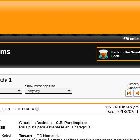
670 online
ums
Back to the Snea
Peek
ada 1
Search 
Show messages by
(Support
329034.8
in reply to
n_man
This Post:
0
Date: 10/18/2025 1
i
Glourious Basterds --
C.B. Paralímpicos
Mala pista para estrenarse en la categoría.
CBB
s Rated:
Totwart
-- CD Numancia