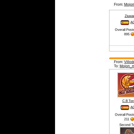
From:
Mojo
Ziuwar
A
Overall Post
895
From:
Villo
To:
Mojon_
C.B Tor
A
Overall Post
211
Second T