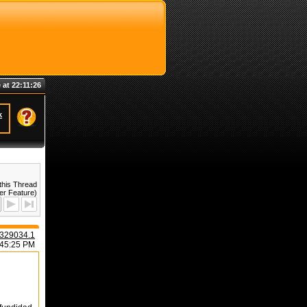
 at 22:11:26
k
this Thread
er Feature)
329034.1
:45:25 PM