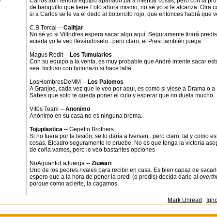
Carlos aún tendrá equipo apañado para intentar cosas, pero con la pr
de banquillo que tiene Foto ahora mismo, no sé yo si le alcanza. Otra 
si a Carlos se le va el dedo al botoncito rojo, que entonces habrá que v
C.B Torcal --
Calitjar
No sé yo si Villodres espera sacar algo aquí. Seguramente tirará predis,
acierta yo le veo llevándoselo...pero claro, el Presi también juega.
Magus Redit --
Los Tumularios
Con su equipo a la venta, es muy probable que André intente sacar es
sea. Incluso con botonazo si hace falta.
LosHombresDeMM --
Los Palomos
A Granjoe, cada vez que le veo por aquí, es como si viese a Drama o a
Sabes que solo te queda poner el culo y esperar que no duela mucho.
Vit0s Team --
Anonimo
Anónimo en su casa no es ninguna broma.
Tojuplastica
-- Gepetto Brothers
Si no fuera por la lesión, se lo daría a Iversen...pero claro, tal y como es
cosas, Elcadro seguramente lo pruebe. No es que tenga la victoria ase
de coña vamos, pero le veo bastantes opciones
NoAguantoLaJuerga --
Ziuwari
Uno de los peores rivales para recibir en casa. Es bien capaz de sacarl
espero que a la hora de poner la predi (o predis) decida darle al
overth
porque como acierte, la cagamos.
Mark Unread
Ign