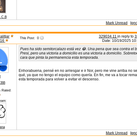
 C.B
Mark Unread
Ign
alitjar
329034.11
in reply to
3
This Post:
0
s16
Date: 10/19/2025 10
Pues ha sido semitorcalazo está vez 😂. Una pena que sea contra el 
Presi, pero una victoria a domicilio es una victoria a domicilio. Sobret
cara que pinta la permanencia esta temporada.
Enhorabuena, pensé en no arriesgar e ir Nor, pero me vine arriba no se
qué, ya que no tengo el equipo como quería. En fin, me va a tocar rem
r
esta temporada para volver a evitar el descenso.
CBB
s Rated:
eam:
ana
Mark Unread
Ign