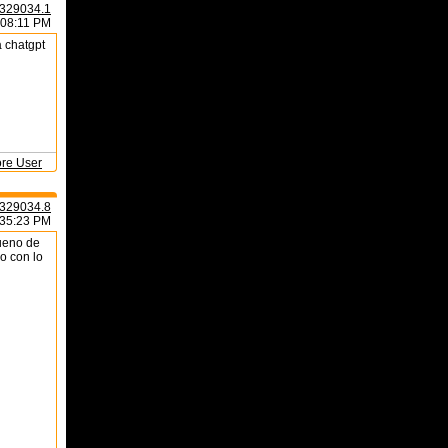
329034.1
:08:11 PM
a chatgpt
ore User
329034.8
:35:23 PM
bueno de
do con lo