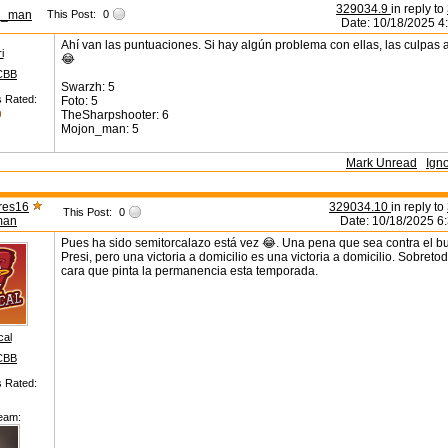
329034.9
in reply to
n_man
This Post:
0
Date: 10/18/2025 4
Ahí van las puntuaciones. Si hay algún problema con ellas, las culpas 
i
😂
CBB
Swarzh: 5
s Rated:
Foto: 5
TheSharpshooter: 6
Mojon_man: 5
Mark Unread
Ign
dres16
329034.10
in reply to
This Post:
0
man
Date: 10/18/2025 6
Pues ha sido semitorcalazo está vez 😂. Una pena que sea contra el 
Presi, pero una victoria a domicilio es una victoria a domicilio. Sobreto
cara que pinta la permanencia esta temporada.
cal
CBB
s Rated:
eam: