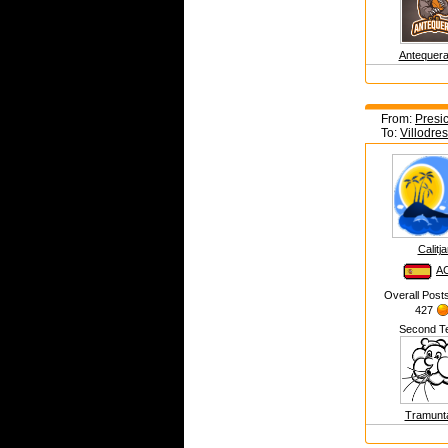
Antequera
From:
Presic
To:
Villodre
Calitja
A
Overall Post
427
Second T
Tramunt