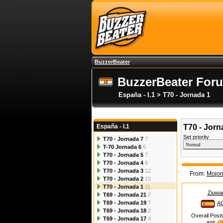
BuzzerBeater
BuzzerBeater For
España - I.1 > T70 - Jornada 1
España - I.1
T70 - Jorn
Set priority
T70 - Jornada 7
7
T-70 Jornada 6
5
T70 - Jornada 5
7
T70 - Jornada 4
6
T70 - Jornada 3
12
From:
Mojo
T70 - Jornada 2
15
T70 - Jornada 1
11
Ziuwar
T69 - Jornada 21
2
T69 - Jornada 19
7
A
T69 - Jornada 18
2
Overall Post
T69 - Jornada 17
4