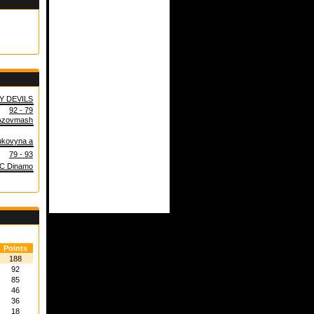
Y DEVILS
92 - 79
Azovmash
ukovyna a
79 - 93
C Dinamo
Points
188
92
85
46
36
18