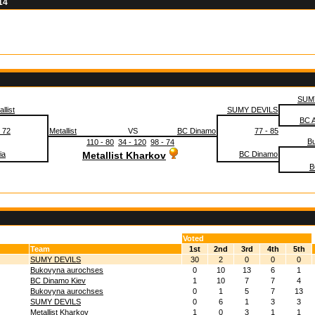
14
SUM
llist
SUMY DEVILS
BC 
- 72
Metallist
VS
BC Dinamo
77 - 85
B
110 - 80
34 - 120
98 - 74
ia
Metallist Kharkov
BC Dinamo
B
Voted
Team
1st
2nd
3rd
4th
5th
SUMY DEVILS
30
2
0
0
0
Bukovyna aurochses
0
10
13
6
1
BC Dinamo Kiev
1
10
7
7
4
Bukovyna aurochses
0
1
5
7
13
SUMY DEVILS
0
6
1
3
3
Metallist Kharkov
1
0
3
1
1