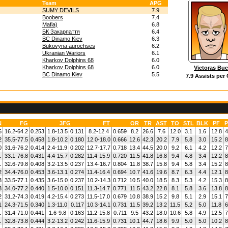
Team
APG
SUMY DEVILS
7.9
Boobers
7.4
Mafia)
6.8
БК Закарпаття
6.4
BC Dinamo Kiev
6.3
Bukovyna aurochses
6.2
Ukranian Wariors
6.1
Kharkov Dolphins 68
6.0
Kharkov Dolphins 68
6.0
Victoras Buc
BC Dinamo Kiev
5.5
7.9 Assists per
N
FG
3FG
FT
OR
TR
AST
TO
STL
BLK
PF
P
6
16.2-64.2
0.253
1.8-13.5
0.131
8.2-12.4
0.659
8.2
26.6
7.6
12.0
3.1
1.6
12.8
4
2
35.5-77.5
0.458
1.8-10.2
0.180
12.0-18.0
0.666
12.6
42.3
20.2
7.9
5.8
3.0
15.2
8
0
31.6-76.2
0.414
2.4-11.9
0.202
12.7-17.7
0.718
13.4
44.5
20.0
9.2
6.1
4.2
12.2
7
1
33.1-76.8
0.431
4.4-15.7
0.282
11.4-15.9
0.720
11.5
41.8
16.8
9.4
4.8
3.4
12.2
8
1
32.6-79.8
0.408
3.2-13.5
0.237
13.4-16.7
0.804
11.8
38.7
15.8
9.4
5.8
3.4
15.2
8
2
34.4-76.0
0.453
3.6-13.1
0.274
11.4-16.4
0.694
10.7
41.6
19.6
8.7
6.3
4.4
12.1
8
3
33.5-77.1
0.435
3.6-15.0
0.237
10.2-14.3
0.712
10.5
40.0
18.5
8.3
5.3
4.2
15.3
8
3
34.0-77.2
0.440
1.5-10.0
0.151
11.3-14.7
0.771
11.5
43.2
22.8
8.1
5.8
3.6
13.8
8
2
31.2-74.3
0.419
4.2-15.4
0.273
11.5-17.0
0.679
10.8
38.9
15.2
9.8
5.1
2.9
15.1
7
1
24.3-71.5
0.340
1.3-11.0
0.117
10.3-14.1
0.731
11.5
39.2
13.2
11.5
5.2
5.0
11.8
6
1
31.4-71.0
0.441
1.6-9.8
0.163
11.2-15.8
0.711
9.5
43.2
18.0
10.6
5.8
4.9
12.5
7
1
32.8-73.8
0.444
3.2-13.2
0.242
11.6-15.9
0.731
10.1
44.7
18.6
9.9
5.0
5.0
10.2
8