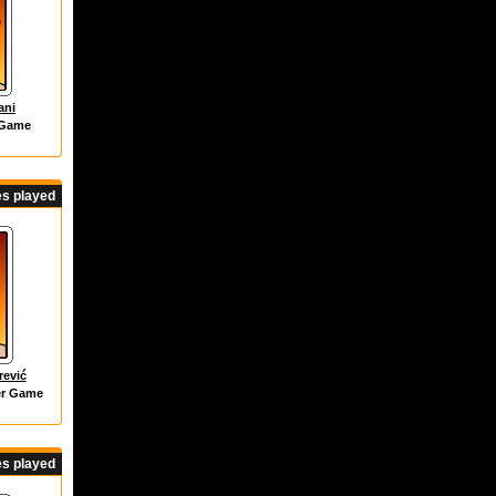
ani
 Game
s played
rević
er Game
s played