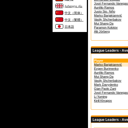
José Fernando Vanegas
ქართული ენა
Aurélio Ramos
Justo Sto. Niño
中文（简体）
Marko Barjaktarević
Vasily Shcherbakov
中文（繁體）
Mui Shang Da
日本語
Paramon Kolotov
Alti Jörberg
League Leaders - Av
Player
Marko Barjaktarević
Evgen Burimenko
Aurélio Ramos
Mui Shang Da
Vasily Shcherbakov
Mark Davydenko
Gian Paolo Zani
José Fernando Vanegas
Li Yuming
Kirill Khrapov
League Leaders - Av