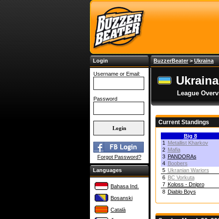
Login
BuzzerBeater
>
Ukraina
Username or Email:
Ukraina
League Overv
Password
Current Standings
Big 8
1
Metallist Kharkov
2
Mafia
3
PANDORAs
Forgot Password?
4
Boobers
Languages
5
Ukranian Wariors
6
BC Vorkuta
7
Koloss - Dnipro
Bahasa Ind.
8
Diablo Boys
Bosanski
Català