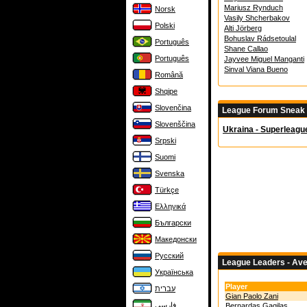
Mariusz Rynduch
Norsk
Vasily Shcherbakov
Polski
Alti Jörberg
Bohuslav Rádsetoulal
Português
Shane Callao
Português
Jayvee Miguel Manganti
Sinval Viana Bueno
Română
Shqipe
Slovenčina
League Forum Sneak
Slovenščina
Ukraina - Superleagu
Srpski
Suomi
Svenska
Türkçe
Ελληνικά
Български
Македонски
Русский
League Leaders - Av
Українська
Player
עברית
Gian Paolo Zani
فارسی
Bernardas Gagilas