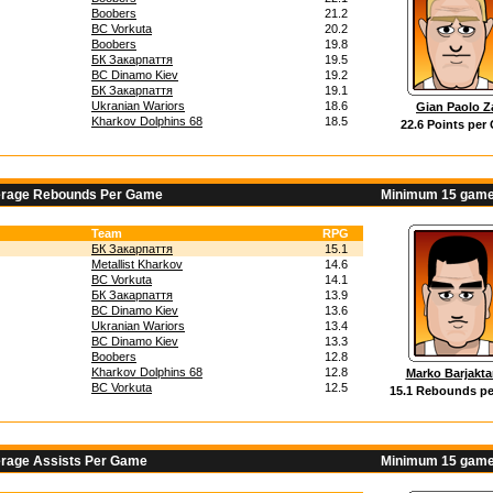
Boobers
21.2
BC Vorkuta
20.2
Boobers
19.8
БК Закарпаття
19.5
BC Dinamo Kiev
19.2
БК Закарпаття
19.1
Ukranian Wariors
18.6
Gian Paolo Z
Kharkov Dolphins 68
18.5
22.6 Points per
erage Rebounds Per Game
Minimum 15 game
Team
RPG
БК Закарпаття
15.1
Metallist Kharkov
14.6
BC Vorkuta
14.1
БК Закарпаття
13.9
BC Dinamo Kiev
13.6
Ukranian Wariors
13.4
BC Dinamo Kiev
13.3
Boobers
12.8
Kharkov Dolphins 68
12.8
Marko Barjakta
BC Vorkuta
12.5
15.1 Rebounds p
erage Assists Per Game
Minimum 15 game