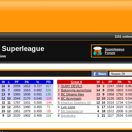
1151 online
 Superleague
Superleague
Forum
iew
W
L
PF
PA
%
PD
Great 8
W
L
PF
PA
%
16
6
2009
1652
0.727
357
1
SUMY DEVILS
19
3
2247
1563
0.86
15
7
1889
1563
0.682
326
2
Bukovyna aurochses
14
8
2096
1903
0.63
13
9
1965
1830
0.591
135
3
BC Dinamo Kiev
13
9
1958
1792
0.59
12
10
2044
2170
0.545
-126
4
BC Azovmash
12
10
2126
1823
0.54
11
11
1787
1931
0.500
-144
5
Kharkov Dolphins 68
12
10
2019
1734
0.54
10
12
2053
1980
0.455
73
6
Lviv Lions
5
17
1524
2015
0.22
10
12
1951
1979
0.455
-28
7
БК Закарпаття
4
18
1572
2006
0.18
9
13
2020
1902
0.409
118
8
Barabulka
1
21
1117
2534
0.04