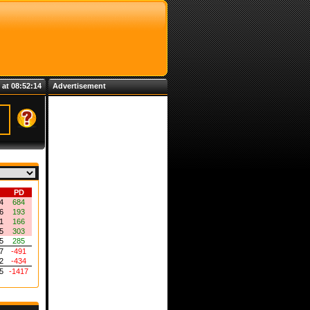
 at 08:52:14
Advertisement
PD
4
684
6
193
1
166
5
303
5
285
7
-491
2
-434
5
-1417