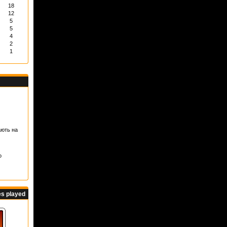
18
12
5
5
4
2
1
ають на
о
s played