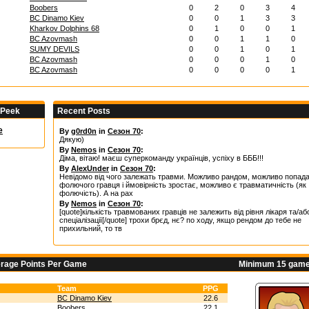
Boobers
0
2
0
3
4
BC Dinamo Kiev
0
0
1
3
3
Kharkov Dolphins 68
0
1
0
0
1
BC Azovmash
0
0
1
1
0
SUMY DEVILS
0
0
1
0
1
BC Azovmash
0
0
0
1
0
BC Azovmash
0
0
0
0
1
 Peek
Recent Posts
e
By
g0rd0n
in
Сезон 70
:
Дякую)
By
Nemos
in
Сезон 70
:
Діма, вітаю! маєш суперкоманду українців, успіху в БББ!!!
By
AlexUnder
in
Сезон 70
:
Невідомо від чого залежать травми. Можливо рандом, можливо попад
фолючого гравця і ймовірність зростає, можливо є травматичність (як
фолючість). А на рах
By
Nemos
in
Сезон 70
:
[quote]кількість травмованих гравців не залежить від рівня лікаря та/аб
спеціалізації[/quote] трохи брєд, нє? по ходу, якщо рендом до тебе не
прихильний, то тв
erage Points Per Game
Minimum 15 game
Team
PPG
BC Dinamo Kiev
22.6
Boobers
22.1