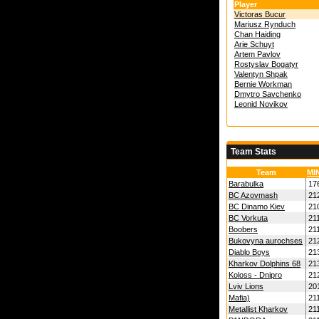
Player
Victoras Bucur
Mariusz Rynduch
Chan Haiding
Arie Schuyt
Artem Pavlov
Rostyslav Bogatyr
Valentyn Shpak
Bernie Workman
Dmytro Savchenko
Leonid Novikov
Team Stats
Team
MI
Barabulka
17
BC Azovmash
21
BC Dinamo Kiev
21
BC Vorkuta
21
Boobers
21
Bukovyna aurochses
21
Diablo Boys
21
Kharkov Dolphins 68
21
Koloss - Dnipro
21
Lviv Lions
20
Mafia)
21
Metallist Kharkov
21