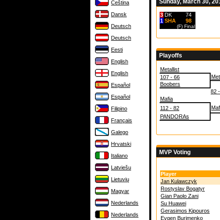
Sunday, March 30, 20
Čeština
Dansk
3
DK
74
1
SHA
98
Deutsch
(F)
Final
Deutsch
Eesti
Playoffs
English
Metallist
English
Meta
107 - 66
Boobers
Español
82 
Español
Mafia
Maf
112 - 82
Filipino
PANDORAs
Français
Galego
Hrvatski
MVP Voting
Italiano
Latviešu
Player
Lietuvių
Jan Kulawczyk
Rostyslav Bogatyr
Magyar
Gian Paolo Zani
Nederlands
Su Huawei
Gerasimos Kipouros
Nederlands
Evgen Burimenko