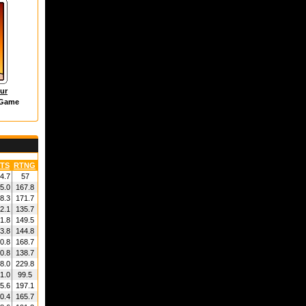
ur
 Game
TS
RTNG
4.7
57
5.0
167.8
8.3
171.7
2.1
135.7
1.8
149.5
3.8
144.8
0.8
168.7
0.8
138.7
8.0
229.8
1.0
99.5
5.6
197.1
0.4
165.7