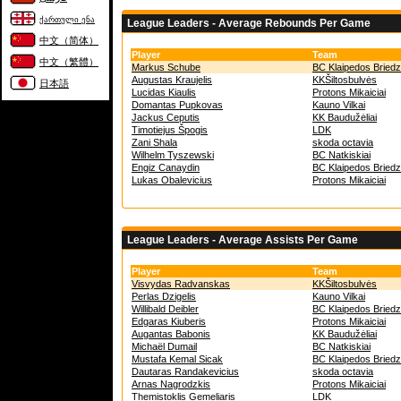
ქართული ენა
League Leaders - Average Rebounds Per Game
中文（简体）
Player
Team
中文（繁體）
Markus Schube
BC Klaipedos Briedz
Augustas Kraujelis
KKŠiltosbulvės
日本語
Lucidas Kiaulis
Protons Mikaiciai
Domantas Pupkovas
Kauno Vilkai
Jackus Ceputis
KK Baudužėliai
Timotiejus Špogis
LDK
Zani Shala
skoda octavia
Wilhelm Tyszewski
BC Natkiskiai
Engiz Canaydin
BC Klaipedos Briedz
Lukas Obalevicius
Protons Mikaiciai
League Leaders - Average Assists Per Game
Player
Team
Visvydas Radvanskas
KKŠiltosbulvės
Perlas Dzigelis
Kauno Vilkai
Willibald Deibler
BC Klaipedos Briedz
Edgaras Kiuberis
Protons Mikaiciai
Augantas Babonis
KK Baudužėliai
Michaël Dumail
BC Natkiskiai
Mustafa Kemal Sicak
BC Klaipedos Briedz
Dautaras Randakevicius
skoda octavia
Arnas Nagrodzkis
Protons Mikaiciai
Themistoklis Gemeliaris
LDK