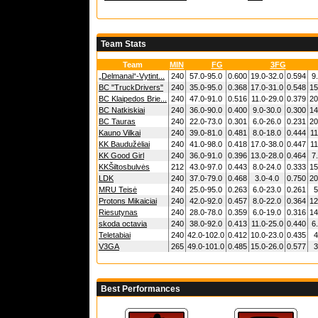
Team Stats
Team
MIN
FG
3FG
„Delmanai“-Vytint...
240
57.0-95.0
0.600
19.0-32.0
0.594
9
BC "TruckDrivers"
240
35.0-95.0
0.368
17.0-31.0
0.548
15
BC Klaipedos Brie...
240
47.0-91.0
0.516
11.0-29.0
0.379
20
BC Natkiskiai
240
36.0-90.0
0.400
9.0-30.0
0.300
14
BC Tauras
240
22.0-73.0
0.301
6.0-26.0
0.231
20
Kauno Vilkai
240
39.0-81.0
0.481
8.0-18.0
0.444
11
KK Baudužėliai
240
41.0-98.0
0.418
17.0-38.0
0.447
11
KK Good Girl
240
36.0-91.0
0.396
13.0-28.0
0.464
7
KKŠiltosbulvės
212
43.0-97.0
0.443
8.0-24.0
0.333
15
LDK
240
37.0-79.0
0.468
3.0-4.0
0.750
20
MRU Teisė
240
25.0-95.0
0.263
6.0-23.0
0.261
5
Protons Mikaiciai
240
42.0-92.0
0.457
8.0-22.0
0.364
12
Riesutynas
240
28.0-78.0
0.359
6.0-19.0
0.316
14
skoda octavia
240
38.0-92.0
0.413
11.0-25.0
0.440
6
Teletabiai
240
42.0-102.0
0.412
10.0-23.0
0.435
4
V3GA
265
49.0-101.0
0.485
15.0-26.0
0.577
3
Best Performances