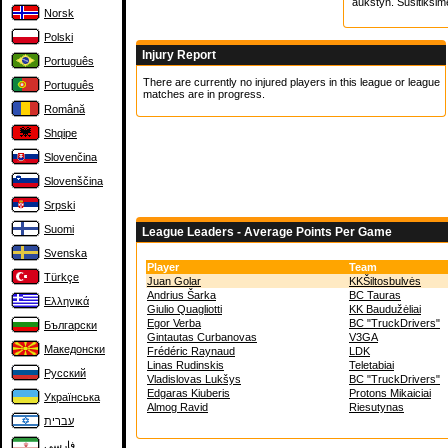
aukstyn. Susitiksim
Norsk
Polski
Injury Report
Português
There are currently no injured players in this league or league
Português
matches are in progress.
Română
Shqipe
Slovenčina
Slovenščina
Srpski
Suomi
League Leaders - Average Points Per Game
Svenska
Player
Team
Türkçe
Juan Golar
KKŠiltosbulvės
Andrius Šarka
BC Tauras
Ελληνικά
Giulio Quagliotti
KK Baudužėliai
Egor Verba
BC "TruckDrivers"
Български
Gintautas Curbanovas
V3GA
Македонски
Frédéric Raynaud
LDK
Linas Rudinskis
Teletabiai
Русский
Vladislovas Lukšys
BC "TruckDrivers"
Edgaras Kiuberis
Protons Mikaiciai
Українська
Almog Ravid
Riesutynas
עברית
فارسی