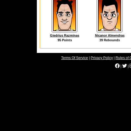
Giedrius Razminas
Nicanor Almendras
95 Points
39 Rebounds
Terms Of Service
|
Privacy Policy
|
Rules of 
|
|