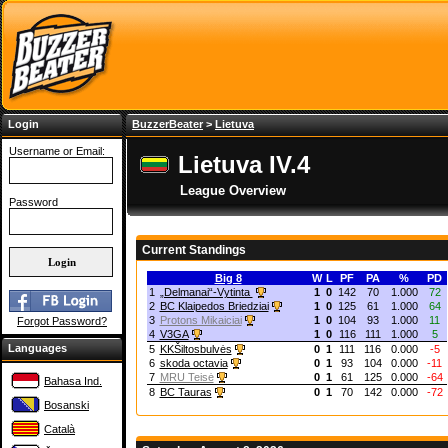
Login
BuzzerBeater
>
Lietuva
Username or Email:
Lietuva IV.4
League Overview
Password
Current Standings
Big 8
W
L
PF
PA
%
PD
1
„Delmanai“-Vytinta
1
0
142
70
1.000
72
2
BC Klaipedos Briedziai
1
0
125
61
1.000
64
3
Protons Mikaiciai
1
0
104
93
1.000
11
Forgot Password?
4
V3GA
1
0
116
111
1.000
5
Languages
5
KKŠiltosbulvės
0
1
111
116
0.000
-5
6
skoda octavia
0
1
93
104
0.000
-11
7
MRU Teisė
0
1
61
125
0.000
-64
Bahasa Ind.
8
BC Tauras
0
1
70
142
0.000
-72
Bosanski
Català