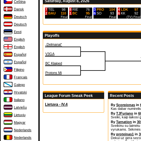
Saturday, August 8, 2026
Čeština
Dansk
7
TEL
98
8
RIE
76
3
PRO
104
4
LDK
97
2
BAU
110
1
BC
95
6
SO
93
6
KK
92
Deutsch
Final
Final
Final
(TV)
Final
Deutsch
Eesti
Playoffs
English
„Delmanai“
English
V3GA
Español
Español
BC Klaiped
Filipino
Protons Mi
Français
Galego
Hrvatski
League Forum Sneak Peek
Recent Posts
Italiano
Lietuva - IV.4
By
Scorpionas
in
Latviešu
Kas dabar numirelis
By
TJFuriano
in
6
Lietuvių
Sveiki, kaip laikosi g
By
Tarnation
in
30
Magyar
Sveikinu su laimėtu
vyrukams. Sėkmės 
Nederlands
By
proteinas1
in
3
Nederlands
Dekui uz gera sezon