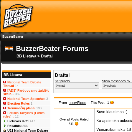
BuzzerBeater
BuzzerBeater Forums
BB Lietuva > Draftai
BB Lietuva
Draftai
Set priority
Show messages by
National Team Debate
Thread
14
[ADS] Parduodamų žaidėjų
skelb...
382
National Team Speeches
3
From:
oooAFIooo
This Post:
1
Election Rules
1
Treniruočių planai
198
Buvo klausimas :)
Forumo Taisyklės (Forum
rules)...
12
Overall Posts Rated:
Ka apsimoka auksci
Lietuvos U-21
417
511
Pokalbiai
866
Vienareiksmiskai 18 m
U21 National Team Debate