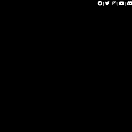
|
|
|
|