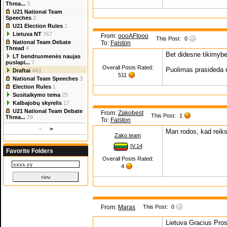
Threa...
3
U21 National Team
Speeches
2
U21 Election Rules
1
Lietuva NT
767
From:
oooAFIooo
This Post:
0
National Team Debate
To:
Falston
Thread
4
Bet didesne tikimybe 
LT bendruomenės naujas
puslapi...
7
Overall Posts Rated:
Puolimas prasideda 
Draftai
443
511
National Team Speeches
3
Election Rules
1
Susitaikymo tema
25
Kalbajobų skyrelis
17
U21 National Team Debate
From:
Zakobest
This Post:
1
Threa...
29
To:
Falston
<
>
Man rodos, kad reiks 
Zako team
IV.14
Favorite Folders
Overall Posts Rated:
4
From:
Maras
This Post:
0
Lietuva Gracius Pro