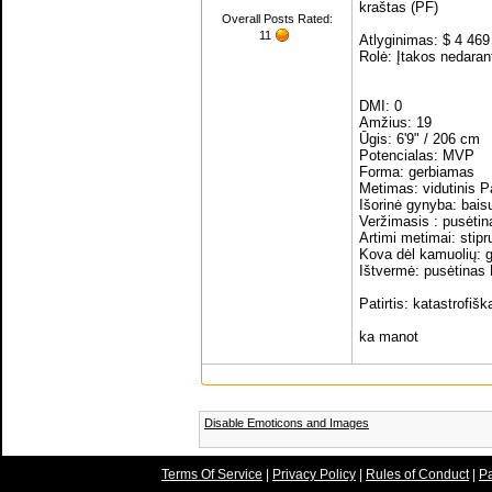
kraštas (PF)
Overall Posts Rated:
11
Atlyginimas: $ 4 469
Rolė: Įtakos nedaran
DMI: 0
Amžius: 19
Ūgis: 6'9" / 206 cm
Potencialas: MVP
Forma: gerbiamas
Metimas: vidutinis P
Išorinė gynyba: bais
Veržimasis : pusėtin
Artimi metimai: stip
Kova dėl kamuolių: 
Ištvermė: pusėtinas
Patirtis: katastrofiš
ka manot
Disable Emoticons and Images
Terms Of Service
|
Privacy Policy
|
Rules of Conduct
|
Pa