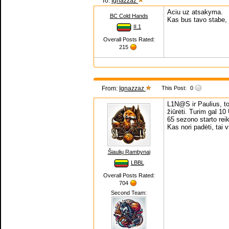
To:
Ignazzaz
Aciu uz atsakyma.
BC Cold Hands
Kas bus tavo stabe, 
II.1
Overall Posts Rated:
215
From:
Ignazzaz
This Post:
0
L1N@S ir Paulius, to
žiūrėti. Turim gal 10
65 sezono starto reik
Kas nori padėti, tai v
Šiaulių Rambynai
LBBL
Overall Posts Rated:
704
Second Team: