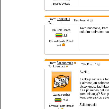
Bėginis dviratis
From:
Konkretus
This Post:
0
To:
--------
Tavo nuomone, kam r
BC Cold Hands
sukeltu atsirades na
II.1
Overall Posts Rated:
215
From:
Žaliabarzdis
This Post:
0
To:
Ignazzaz
Sveiki,
Kažkaip net ir šis f
ir almost jau pabodus
atsakymus, tad klau
Kas priiminės galuti
komunikaciją? Bus pa
Žaliabarzdžiai
kontraversiškus sav
IV.15
Žaliabarzdis
Overall Posts Rated: