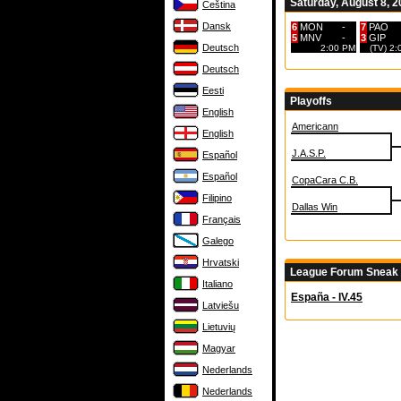
Saturday, August 8, 
Čeština
Dansk
6
MON
-
7
PAO
5
MNV
-
3
GIP
Deutsch
2:00 PM
(TV) 2
Deutsch
Eesti
Playoffs
English
Americann
English
J.A.S.P.
Español
Español
CopaCara C.B.
Filipino
Dallas Win
Français
Galego
Hrvatski
League Forum Sneak
Italiano
España - IV.45
Latviešu
Lietuvių
Magyar
Nederlands
Nederlands