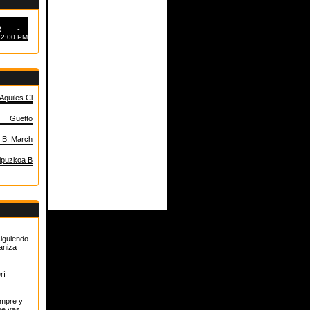
-
R
-
2:00 PM
Aquiles Cl
Guetto
.B. March
ipuzkoa B
siguiendo
aniza
rí
empre y
ue vas