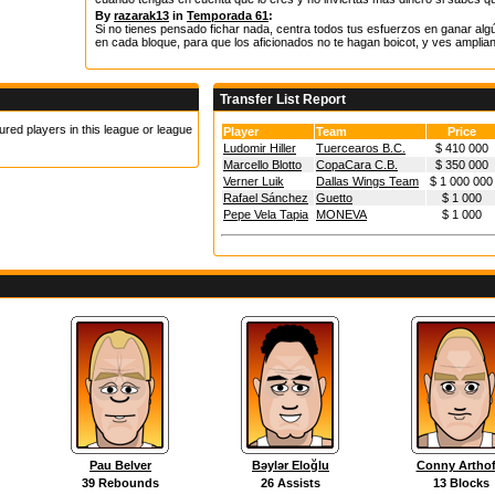
By
razarak13
in
Temporada 61
:
Si no tienes pensado fichar nada, centra todos tus esfuerzos en ganar algú
en cada bloque, para que los aficionados no te hagan boicot, y ves amplia
Transfer List Report
ured players in this league or league
Player
Team
Price
Ludomir Hiller
Tuercearos B.C.
$ 410 000
Marcello Blotto
CopaCara C.B.
$ 350 000
Verner Luik
Dallas Wings Team
$ 1 000 000
Rafael Sánchez
Guetto
$ 1 000
Pepe Vela Tapia
MONEVA
$ 1 000
Pau Belver
Bəylər Eloğlu
Conny Arthof
39 Rebounds
26 Assists
13 Blocks