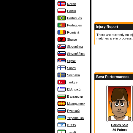
Norsk
Polski
Português
Português
Injury Report
Română
There are currently no inj
matches are in progress.
Shqipe
Slovenčina
Slovenščina
Srpski
Suomi
Svenska
Best Performances
Türkçe
Ελληνικά
Български
Македонски
Русский
Українська
Carles Sala
עברית
89 Points
فارسی