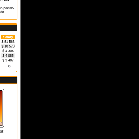
n partido
ndo
Salary
$ 51 563
$ 18 573
$ 4 304
$ 4 085
$ 3 487
er