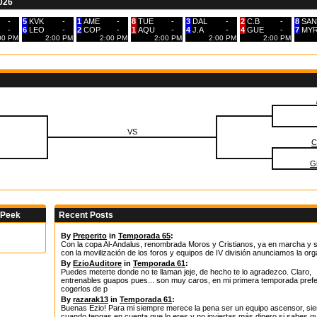
2026
-
5
KVK
-
1
AME
-
8
TUE
-
3
DAL
-
2
C.B
-
8
SAN
-
6
LEO
-
2
COP
-
1
AQU
-
4
J.A
-
4
GUE
-
7
MY
:00 PM
2:00 PM
2:00 PM
2:00 PM
2:00 PM
2:00 PM
VS
C
G
 Peek
Recent Posts
By
Preperito
in
Temporada 65
:
Con la copa Al-Andalus, renombrada Moros y Cristianos, ya en marcha y 
con la movilización de los foros y equipos de IV división anunciamos la org
By
EzioAuditore
in
Temporada 61
:
Puedes meterte donde no te llaman jeje, de hecho te lo agradezco. Claro,
entrenables guapos pues... son muy caros, en mi primera temporada prefe
cogerlos de p
By
razarak13
in
Temporada 61
:
Buenas Ezio! Para mi siempre merece la pena ser un equipo ascensor, si
cuando tengas en cuenta que lo eres y no inviertas más dinero si sabes q