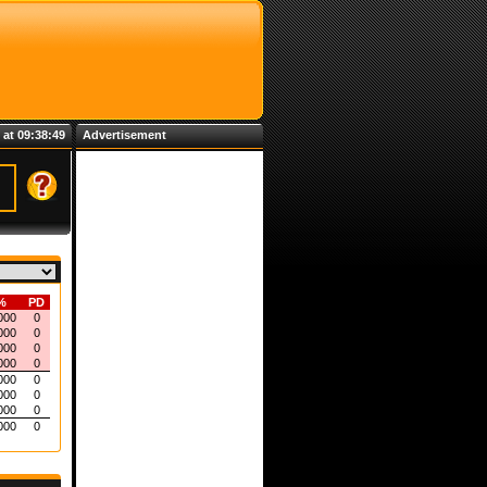
 at 09:38:49
Advertisement
%
PD
000
0
000
0
000
0
000
0
000
0
000
0
000
0
000
0