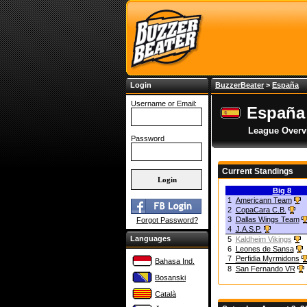
Login
BuzzerBeater
>
España
Username or Email:
España 
League Overv
Password
Current Standings
Big 8
1
Americann Team
2
CopaCara C.B.
3
Dallas Wings Team
Forgot Password?
4
J.A.S.P.
Languages
5
Kaldheim Vikings
6
Leones de Sansa
7
Perfidia Myrmidons
Bahasa Ind.
8
San Fernando VR
Bosanski
Català