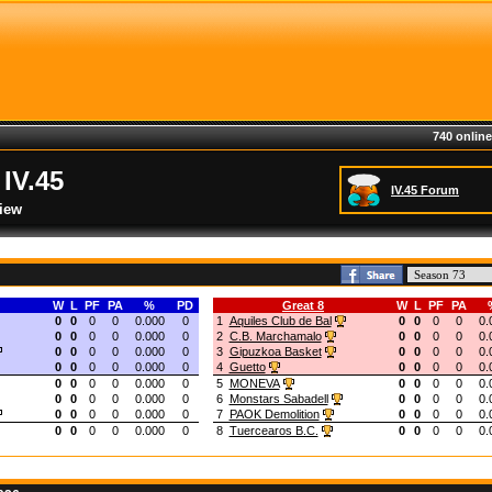
740 online
IV.45
IV.45 Forum
iew
W
L
PF
PA
%
PD
Great 8
W
L
PF
PA
0
0
0
0
0.000
0
1
Aquiles Club de Bal
0
0
0
0
0.
0
0
0
0
0.000
0
2
C.B. Marchamalo
0
0
0
0
0.
0
0
0
0
0.000
0
3
Gipuzkoa Basket
0
0
0
0
0.
0
0
0
0
0.000
0
4
Guetto
0
0
0
0
0.
0
0
0
0
0.000
0
5
MONEVA
0
0
0
0
0.
0
0
0
0
0.000
0
6
Monstars Sabadell
0
0
0
0
0.
0
0
0
0
0.000
0
7
PAOK Demolition
0
0
0
0
0.
0
0
0
0
0.000
0
8
Tuercearos B.C.
0
0
0
0
0.