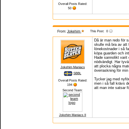
Overall Posts Rated:
50
From:
Jokehim
This Post:
0
Då är man redo för s
skulle må bra av att f
lönekostnader i så f
köpa guarden och inte
Hade sannolikt varit
nödvändigt. Har tyvär
att plocka några match
Jokehim Maniacs
överraskning för mi
SBBL
Tycker jag med nyfö
Overall Posts Rated:
men i så fall krävs 
194
att man inte satsar f
Second Team:
Jokehim Maniacs II