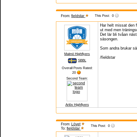
From:
fieldstar
This Post:
0
Har helt missat den f
ut med men träningsm
Det lär bli tvåan näs
säsongen.
Som andra brukar 
Malmö Highflyers
/fieldstar
SBBL
Overall Posts Rated:
20
Second Team:
Arlöv Highflyers
From:
Lövet
This Post:
0
To:
fieldstar