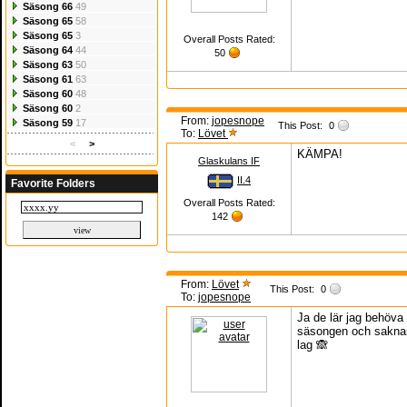
Säsong 66
49
Säsong 65
58
Säsong 65
3
Overall Posts Rated:
Säsong 64
44
50
Säsong 63
50
Säsong 61
63
Säsong 60
48
Säsong 60
2
From:
jopesnope
Säsong 59
17
This Post:
0
To:
Lövet
<
>
KÄMPA!
Glaskulans IF
II.4
Favorite Folders
Overall Posts Rated:
142
From:
Lövet
This Post:
0
To:
jopesnope
Ja de lär jag behöva
säsongen och saknar 
lag 🙈