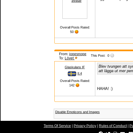
Overall Posts Rated:
50
From:
jopesnope
This Post:
0
To:
Lövet
Blev tvungen att sy
Glaskulans IF
att lägga ut mer pe
II.4
Overall Posts Rated:
142
HAHA! :)
Disable Emoticons and Images
Terms Of Service
|
Privacy Policy
|
Rules of Conduct
|
Pa