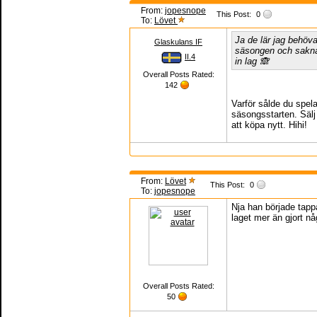
From:
jopesnope
This Post:
0
To:
Lövet
Ja de lär jag behöv
Glaskulans IF
säsongen och saknar
II.4
in lag 🙈
Overall Posts Rated:
142
Varför sålde du spela
säsongsstarten. Sälj
att köpa nytt. Hihi!
From:
Lövet
This Post:
0
To:
jopesnope
Nja han började tapp
laget mer än gjort nå
Overall Posts Rated:
50