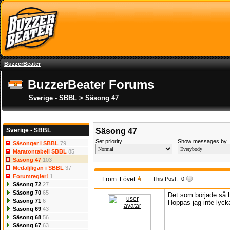
BuzzerBeater
BuzzerBeater Forums
Sverige - SBBL > Säsong 47
Sverige - SBBL
Säsong 47
Set priority
Show messages by
Säsonger i SBBL
79
Maratontabell SBBL
85
Säsong 47
103
Medaljligan i SBBL
37
Forumregler!
1
From:
Lövet
This Post:
0
Säsong 72
27
Säsong 70
65
Det som började så br
Säsong 71
6
Hoppas jag inte lyc
Säsong 69
43
Säsong 68
56
Säsong 67
63