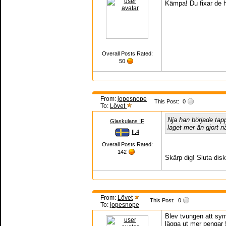
Kämpa! Du fixar de h
Overall Posts Rated:
50
From:
jopesnope
This Post:
0
To:
Lövet
Nja han började tap
Glaskulans IF
laget mer än gjort n
II.4
Overall Posts Rated:
142
Skärp dig! Sluta dis
From:
Lövet
This Post:
0
To:
jopesnope
Blev tvungen att sym
lägga ut mer pengar 