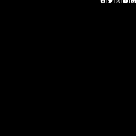
|
|
|
|