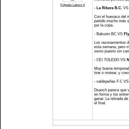
Folgado Lakers II
-
La Ribera B.C.
VS 
Con el huesaco del m
partido mucho más q
por la copa.
- Bakunin BC VS
Fl
Los razonamientos de
esta semana, pero má
sexto puesto sin ca
- CEI TOLEDO VS
N
Muy buena temporada
tirar o motear, y cre
- valdepeñas F.C V
Dsanch parece que va
en forma y los entre
ganar. La retirada de
el final.