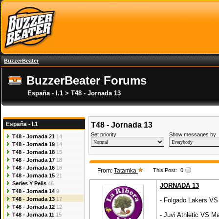
BuzzerBeater
BuzzerBeater Forums
España - I.1 > T48 - Jornada 13
España - I.1
T48 - Jornada 13
Set priority
Show messages by
T48 - Jornada 21
14
T48 - Jornada 19
14
T48 - Jornada 18
15
T48 - Jornada 17
18
T48 - Jornada 16
16
From:
Tatamka
This Post:
0
T48 - Jornada 15
21
Series Y Pelis
46
JORNADA 13
T48 - Jornada 14
9
T48 - Jornada 13
17
- Folgado Lakers VS
T48 - Jornada 12
12
- Juvi Athletic VS 
T48 - Jornada 11
15