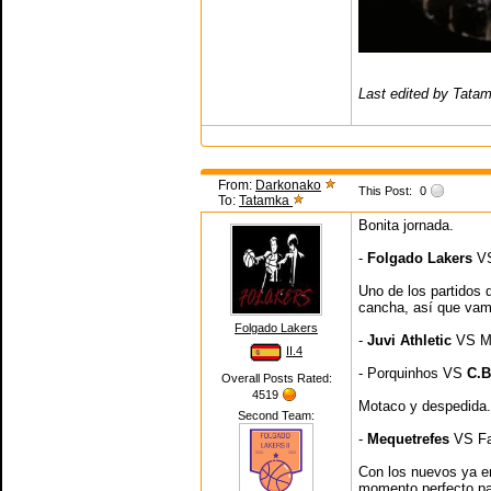
Last edited by Tata
From:
Darkonako
This Post:
0
To:
Tatamka
Bonita jornada.
-
Folgado Lakers
VS
Uno de los partidos 
cancha, así que vamos
Folgado Lakers
-
Juvi Athletic
VS M
II.4
- Porquinhos VS
C.B
Overall Posts Rated:
4519
Motaco y despedida.
Second Team:
-
Mequetrefes
VS Fa
Con los nuevos ya en
momento perfecto pa