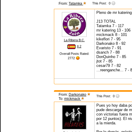
From:
Tatamka
This Post:
0
Pleno de mr katering
J13 TOTAL
Tatamka 7 - 117
mr katering 13 - 106
mickmack 8 - 101
kikeflori 7 - 95
La Ribera B.C.
Darkonako 8 - 92
II.2
Evaristo 7 - 91
dsanch 7 - 88
Overall Posts Rated:
DonQuinho 7 - 85
2772
jtot 7 - 85
cesar79 7 - 82
…reenganche... 7 - 
From:
Darkonako
This Post:
0
To:
mickmack
Pues yo hoy daba poc
pude descargar de mi
con victorias fuera 
por 12 puntos). El ni
a la mierda.
Por lo demás, prácti