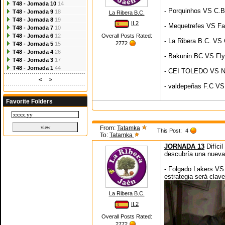
T48 - Jornada 10
14
- Porquinhos VS C.B
T48 - Jornada 9
18
La Ribera B.C.
T48 - Jornada 8
19
II.2
- Mequetrefes VS Fa
T48 - Jornada 7
10
T48 - Jornada 6
12
Overall Posts Rated:
- La Ribera B.C. VS
2772
T48 - Jornada 5
15
T48 - Jornada 4
26
- Bakunin BC VS Fly
T48 - Jornada 3
17
T48 - Jornada 1
44
- CEI TOLEDO VS N
<
>
- valdepeñas F.C VS
Favorite Folders
From:
Tatamka
This Post:
4
To:
Tatamka
JORNADA 13
Difícil
descubría una nueva 
- Folgado Lakers V
estrategia será clav
La Ribera B.C.
II.2
Overall Posts Rated:
2772