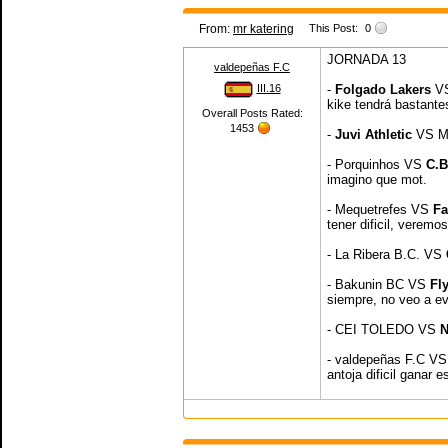
From:
mr katering
This Post:
0
JORNADA 13
valdepeñas F.C
III.16
-
Folgado Lakers
VS
kike tendrá bastante
Overall Posts Rated:
1453
-
Juvi Athletic
VS M
- Porquinhos VS
C.B
imagino que mot.
- Mequetrefes VS
Fa
tener dificil, veremos
- La Ribera B.C. VS
- Bakunin BC VS
Fly
siempre, no veo a ev
- CEI TOLEDO VS
N
- valdepeñas F.C VS
antoja dificil ganar e