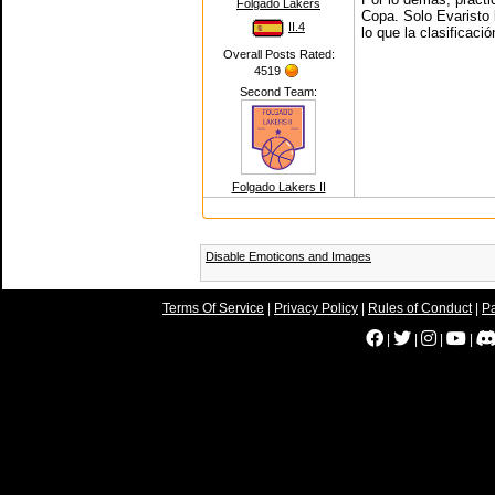
Folgado Lakers
Copa. Solo Evaristo l
II.4
lo que la clasificaci
Overall Posts Rated:
4519
Second Team:
Folgado Lakers II
Disable Emoticons and Images
Terms Of Service
|
Privacy Policy
|
Rules of Conduct
|
Pa
|
|
|
|