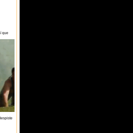
sí que
despiste