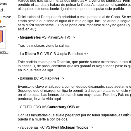
Parece que tras las primeras dos derrotas y la venta de Munickas, Flori
akers
perdido el cancha y tratará de pelear la Copa. Aunque con el cambio 
el equipo es menos fuerte. Igualmente, puede disputar este partido.
I.4
Difícil saber si Donqui dará prioridad a este partido o al de Copa. Se re
s Rated:
tirarla pese a que tiene el agua al cuello en liga. Incluso aunque llegue 
será difícil mantenerse. El 6o se pone casi imposible si hoy no gana ( y
eam:
está en 48').
-
Mequetrefes
VS MavenSA (TV) =>
Tras los motacos viene la calma.
ers II
- La
Ribera
B.C. VS C.B Utopia Banished =>
Este partido es oro para Tatamka, que puede sumar mientras que sus r
lo hacen. Y, de paso, confirmar que les ganará el avg a todos pase lo 
en lo que resta de liga.
- Bakunin BC VS
Fab Five
=>
Evaristo lo clavó el sábado y, con un equipo diezmado, sacó adelante el
Supongo que el margen en liga le permitirá disputar relajarse en este y
en el de copa. Las formas de dsanch son muy malas. Pero hoy Fab no
perdonar, le va la vida aquí.
- CEI TOLEDO VS
Canterbury OSB
=>
Con las minutadas que suele pegar jtot por no tener suplentes, es difíci
pueda ir a muerte a por los dos.
- valdepeñas F.C VS
Flynt Michigan Tropics
=>