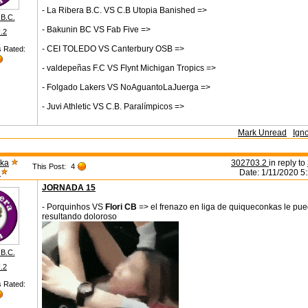
- La Ribera B.C. VS C.B Utopia Banished =>
 B.C.
- Bakunin BC VS Fab Five =>
I.2
- CEI TOLEDO VS Canterbury OSB =>
s Rated:
- valdepeñas F.C VS Flynt Michigan Tropics =>
- Folgado Lakers VS NoAguantoLaJuerga =>
- Juvi Athletic VS C.B. Paralímpicos =>
Mark Unread
Ign
ka
302703.2
in reply to
This Post:
4
a
Date: 1/11/2020 5
JORNADA 15
- Porquinhos VS
Flori CB
=> el frenazo en liga de quiqueconkas le pu
resultando doloroso
 B.C.
I.2
s Rated: