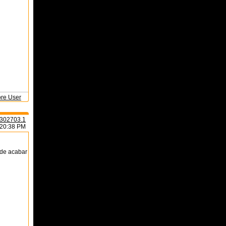
ore User
302703.1
:20:38 PM
ede acabar