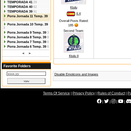
TEMPORADA 41
29
TEMPORADA 40
62
Ktulu
TEMPORADA 39
91
II.4
Porra Jornada 11 Temp. 39
1
Overall Posts Rated:
Porra Jornada 10 Temp. 39
185
3
Second Team:
Porra Jornada 9 Temp. 39
3
Porra Jornada 8 Temp. 39
8
Porra Jornada 7 Temp. 39
6
Porra Jornada 6 Temp. 39
6
<
>
Ktulu II
Favorite Folders
Disable Emoticons and Images
Terms Of Service
|
Privacy Policy
|
Rules of Conduct
|
Pa
|
|
|
|