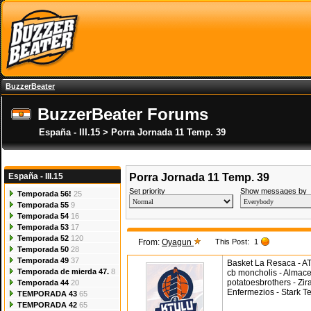
BuzzerBeater
BuzzerBeater Forums
España - III.15 > Porra Jornada 11 Temp. 39
España - III.15
Porra Jornada 11 Temp. 39
Set priority
Show messages by
Temporada 56!
25
Temporada 55
9
Temporada 54
16
Temporada 53
17
Temporada 52
120
From:
Oyagun
This Post:
1
Temporada 50
28
Temporada 49
37
Basket La Resaca -
Temporada de mierda 47.
8
cb moncholis - Almace
potatoesbrothers - Zira
Temporada 44
20
Enfermezios - Stark 
TEMPORADA 43
65
TEMPORADA 42
65