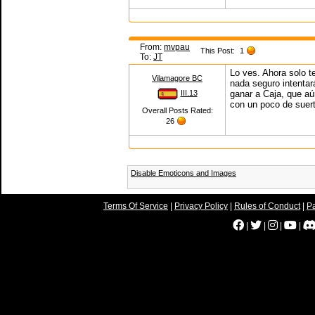
From:
mvpau
This Post:
1
To:
JT
Lo ves. Ahora solo te
Vilamagore BC
nada seguro intentar
III.13
ganar a Caja, que aú
con un poco de suert
Overall Posts Rated:
26
Disable Emoticons and Images
Terms Of Service
|
Privacy Policy
|
Rules of Conduct
|
Pa
|
|
|
|