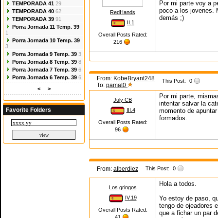
Por mi parte voy a pe
TEMPORADA 41
29
poco a los jovenes. 
TEMPORADA 40
62
RedHands
demás ;)
TEMPORADA 39
91
II.1
Porra Jornada 11 Temp. 39
1
Overall Posts Rated:
Porra Jornada 10 Temp. 39
216
3
Porra Jornada 9 Temp. 39
3
Porra Jornada 8 Temp. 39
8
Porra Jornada 7 Temp. 39
6
Porra Jornada 6 Temp. 39
6
From:
KobeBryant248
This Post:
0
To:
pamat0
<
>
Por mi parte, mismas
July CB
intentar salvar la ca
Favorite Folders
III.4
momento de apuntar 
formados.
Overall Posts Rated:
96
From:
alberdiez
This Post:
0
Hola a todos.
Los gringos
IV.19
Yo estoy de paso, qu
tengo de ojeadores e
Overall Posts Rated:
que a fichar un par d
41