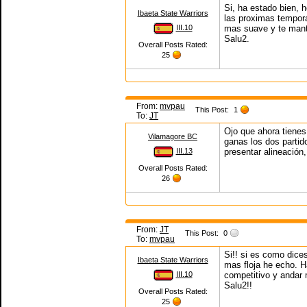
Si, ha estado bien, 
Ibaeta State Warriors
las proximas tempora
III.10
mas suave y te mant
Salu2.
Overall Posts Rated:
25
From:
mvpau
This Post:
1
To:
JT
Ojo que ahora tienes
Vilamagore BC
ganas los dos partid
III.13
presentar alineación
Overall Posts Rated:
26
From:
JT
This Post:
0
To:
mvpau
Si!! si es como dice
Ibaeta State Warriors
mas floja he echo. H
III.10
competitivo y andar 
Salu2!!
Overall Posts Rated:
25