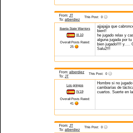
From:
JT
This Post:
0
To:
alberdiez
ajjajajja que cabron
Ibaeta State Warriors
bien!!
III.10
he jugado relax y ca
alguna jugada por tu
Overall Posts Rated:
bien jugado!!!! y.....
25
Salu2!!!
From:
alberdiez
This Post:
0
To:
JT
Hombre si no jugado 
Los gringos
cambiarías de táctic
IV.19
cuartos. Suerte en l
Overall Posts Rated:
41
From:
JT
This Post:
0
To:
alberdiez