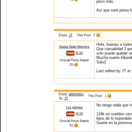
poco más.
Así que seré presa fá
From:
JT
This Post:
1
Hola, buenas a todo
Ibaeta State Warriors
Que casualidad 2 qu
III.10
solo puede quedar uno
Mucha suerte Alberdi
Overall Posts Rated:
Salu2.
25
Last edited by JT at
From:
alberdiez
This Post:
1
To:
JT
No tengo nada que h
Los gringos
IV.19
124k en sueldos ver
lejos de lo esperable
Overall Posts Rated:
Suerte en la próxima
41