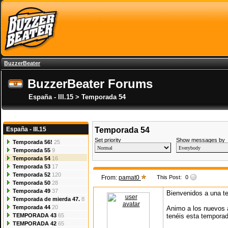
BuzzerBeater
BuzzerBeater Forums
España - III.15 > Temporada 54
España - III.15
Temporada 54
Set priority
Show messages by
Temporada 56!
25
Temporada 55
9
Temporada 54
16
Temporada 53
17
Temporada 52
120
From:
pamat0
This Post:
0
Temporada 50
28
Temporada 49
37
Bienvenidos a una 
Temporada de mierda 47.
8
Temporada 44
20
Animo a los nuevos a
TEMPORADA 43
65
tenéis esta temporad
TEMPORADA 42
65