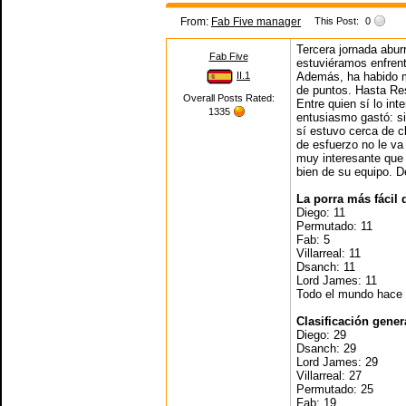
From:
Fab Five manager
This Post:
0
Tercera jornada abur
Fab Five
estuviéramos enfrent
II.1
Además, ha habido má
de puntos. Hasta Re
Overall Posts Rated:
Entre quien sí lo in
1335
entusiasmo gastó: si
sí estuvo cerca de c
de esfuerzo no le va
muy interesante que 
bien de su equipo. D
La porra más fácil 
Diego: 11
Permutado: 11
Fab: 5
Villarreal: 11
Dsanch: 11
Lord James: 11
Todo el mundo hace
Clasificación gener
Diego: 29
Dsanch: 29
Lord James: 29
Villarreal: 27
Permutado: 25
Fab: 19.