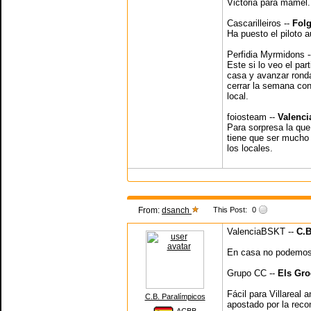
Victoria para mamel.
Cascarilleiros --
Fol
Ha puesto el piloto a
Perfidia Myrmidons 
Este si lo veo el pa
casa y avanzar rond
cerrar la semana con
local.
foiosteam --
Valenci
Para sorpresa la que 
tiene que ser mucho
los locales.
From:
dsanch
This Post:
0
ValenciaBSKT --
C.B
En casa no podemos 
Grupo CC --
Els Gro
Fácil para Villareal 
C.B. Paralímpicos
apostado por la reco