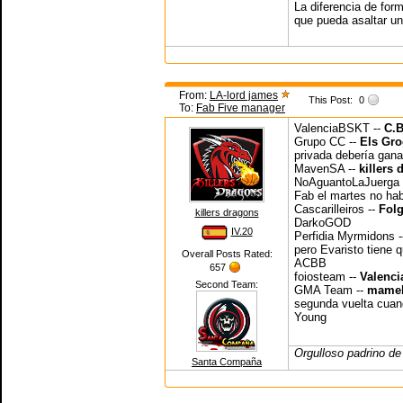
La diferencia de for
que pueda asaltar u
From:
LA-lord james
This Post:
0
To:
Fab Five manager
ValenciaBSKT --
C.B
Grupo CC --
Els Gro
privada debería gana
MavenSA --
killers
NoAguantoLaJuerga 
Fab el martes no hab
Cascarilleiros --
Fol
killers dragons
DarkoGOD
IV.20
Perfidia Myrmidons 
pero Evaristo tiene 
Overall Posts Rated:
ACBB
657
foiosteam --
Valenci
Second Team:
GMA Team --
mamel
segunda vuelta cuand
Young
Orgulloso padrino de
Santa Compaña