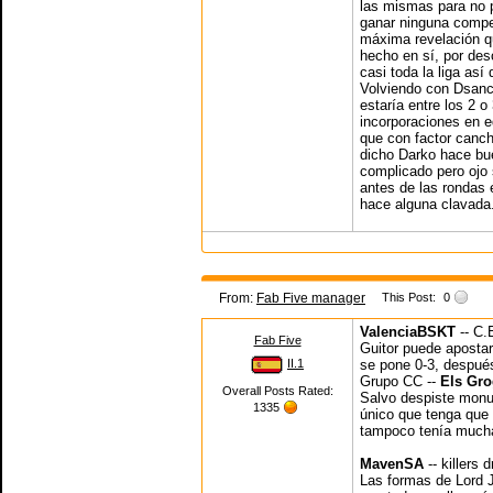
las mismas para no 
ganar ninguna compe
máxima revelación qu
hecho en sí, por des
casi toda la liga as
Volviendo con Dsanch
estaría entre los 2 o
incorporaciones en e
que con factor canc
dicho Darko hace bu
complicado pero ojo 
antes de las rondas 
hace alguna clavada
From:
Fab Five manager
This Post:
0
ValenciaBSKT
-- C.
Fab Five
Guitor puede apostar 
II.1
se pone 0-3, después
Grupo CC --
Els Gro
Overall Posts Rated:
Salvo despiste monum
1335
único que tenga que
tampoco tenía mucha
MavenSA
-- killers 
Las formas de Lord J