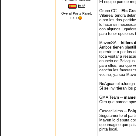
El equipo parece mej
IV.45
Grupo CC --
Els Gro
Overall Posts Rated:
Vilarreal tendrá dela
1001
a por los dos partid
lo hace sin necesida
con algunos jugador
para tener opciones
MavenSA --
killers
Ambos tienen plantill
querrán ir a por los 
toca visitar a resaca
anuncio de Pelagius
para ellos, así que v
cancha les favorezca
vecino, ya sea Mave
NoAguantoLaJuerga 
Si se invirtieran los
GMA Team --
mamel
Otro que parece apos
Cascarilleiros --
Fol
Seguramente el parti
Maven lo disputa con
que imagino que pali
pinta local.