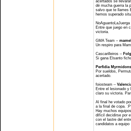
acertados se llevarán
dé mucha guerra la p
salvo que te llames
hemos superado situ
NoAguantoLaJuerga 
Entre que juego en c
victoria.
GMA Team --
mamel
Un respiro para Mam
Cascarilleiros --
Fol
Si gana Elsanto fich
Perfidia Myrmidon
Por sueldos, Permuta
acertado.
foiosteam --
Valenci
Entre el lesionado y
claro su victoria. P
Al final he votado p
a la final de copa. :P
Hay muchos equipos 
difícil decidirse por
con el lastre del en
candidatos a equipo 