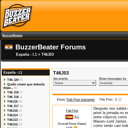
BuzzerBeater
BuzzerBeater Forums
España - I.1 > T46J03
España - I.1
T46J03
Set priority
Show messages by
T46 J20
65
Quién creeis que debería
dejar...
40
T46 J19
37
T46 J18
11
From:
Fab Five manager
This Post:
0
T46J15
50
T46 J17
30
Después nos saldrá u
T46J16
22
Fab Five
priori la jornada no 
T46J14
13
II.1
entre clásicos como
T46J13
25
Maven--Lord James, 
Overall Posts Rated:
T46J12
23
como serán casi todo