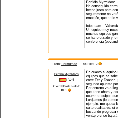
Perfidia Myrmidons 
He conseguido cerrar
hecho justo para com
seguramente no veré
emoción, que se le v
foiosteam --
Valenci
Un equipo muy rocoso
muchos equipos ganen
se ha reforzado y lo
conferencia (obviand
From:
Permutado
This Post:
2
En cuanto al equipo
Perfidia Myrmidons
equipos que se sabe
IV.45
entre Fer y Dsanch, 
segundo apuesto por 
Overall Posts Rated:
Por entreno va a lle
1001
que tiene ahora y es
ocurrir a equipos qu
Lordjames (lo coment
ejemplo, me queda la
salto cualitativo, si 
buscando progresar e
venta) o si se bajar