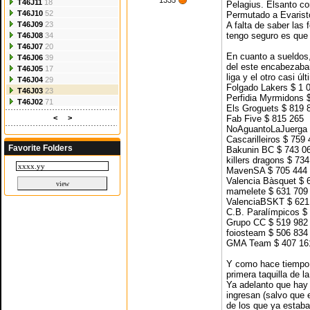
1335
T46J11
18
Pelagius. Elsanto con
T46J10
52
Permutado a Evarist
T46J09
23
A falta de saber las
tengo seguro es que
T46J08
34
T46J07
20
En cuanto a sueldos,
T46J06
39
del este encabezaban
T46J05
17
liga y el otro casi últ
T46J04
29
Folgado Lakers $ 1 
T46J03
23
Perfidia Myrmidons 
T46J02
71
Els Groguets $ 819 
<
>
Fab Five $ 815 265
NoAguantoLaJuerga 
Cascarilleiros $ 759
Favorite Folders
Bakunin BC $ 743 0
killers dragons $ 73
MavenSA $ 705 444
Valencia Bàsquet $ 
mamelete $ 631 709
ValenciaBSKT $ 621
C.B. Paralímpicos $
Grupo CC $ 519 982
foiosteam $ 506 834
GMA Team $ 407 16
Y como hace tiempo 
primera taquilla de l
Ya adelanto que hay
ingresan (salvo que 
de los que ya estab