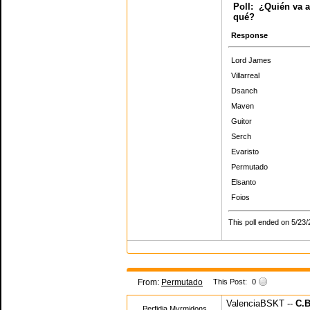
Poll:
¿Quién va a
qué?
Response
Lord James
Villarreal
Dsanch
Maven
Guitor
Serch
Evaristo
Permutado
Elsanto
Foios
This poll ended on 5/23/
From:
Permutado
This Post:
0
ValenciaBSKT --
C.B
Perfidia Myrmidons