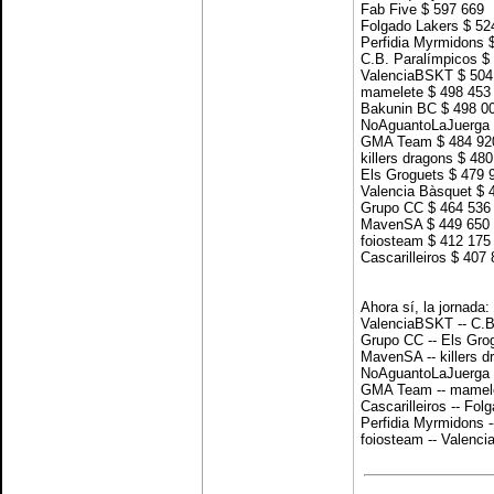
Fab Five $ 597 669
Folgado Lakers $ 52
Perfidia Myrmidons 
C.B. Paralímpicos $
ValenciaBSKT $ 504
mamelete $ 498 453
Bakunin BC $ 498 0
NoAguantoLaJuerga 
GMA Team $ 484 92
killers dragons $ 48
Els Groguets $ 479 
Valencia Bàsquet $ 
Grupo CC $ 464 536
MavenSA $ 449 650
foiosteam $ 412 175
Cascarilleiros $ 407
Ahora sí, la jornada:
ValenciaBSKT -- C.B
Grupo CC -- Els Gro
MavenSA -- killers d
NoAguantoLaJuerga -
GMA Team -- mamel
Cascarilleiros -- Fol
Perfidia Myrmidons 
foiosteam -- Valenci