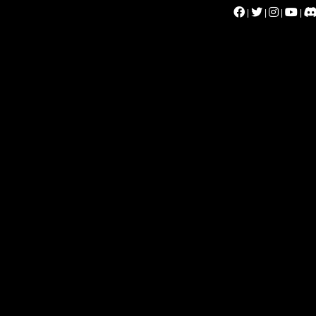
|
|
|
|