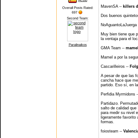
ACBB
MavenSA --
killers
Overall Posts Rated:
697
Dos buenos quintetos
Second Team:
NoAguantoLaJuerga 
Muy bien tiene que p
la ventaja para el loc
Paralinaikos
GMA Team --
mamel
Mamel a por la segund
Cascarilleiros --
Fol
A pesar de que las f
cancha hace que me 
partido. Eso sí, en l
Perfidia Myrmidons 
Partidazo. Permutado
salto de calidad que
para medir su nivel 
ligeramente favorito
formas.
foiosteam --
Valenci