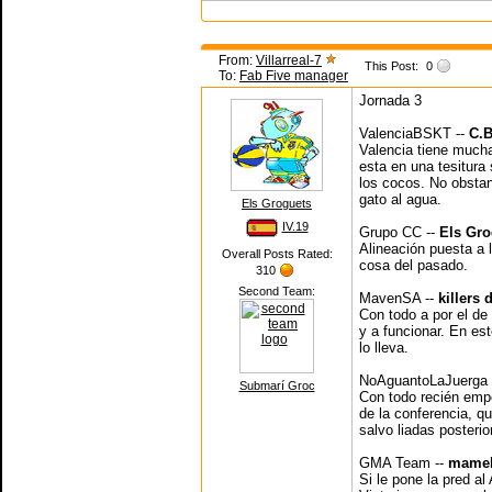
From:
Villarreal-7
This Post:
0
To:
Fab Five manager
Jornada 3
ValenciaBSKT --
C.B
Valencia tiene mucha
esta en una tesitura 
los cocos. No obstant
gato al agua.
Els Groguets
IV.19
Grupo CC --
Els Gro
Alineación puesta a 
Overall Posts Rated:
cosa del pasado.
310
Second Team:
MavenSA --
killers
Con todo a por el de
y a funcionar. En est
lo lleva.
NoAguantoLaJuerga 
Submarí Groc
Con todo recién emp
de la conferencia, qu
salvo liadas posterio
GMA Team --
mamel
Si le pone la pred al